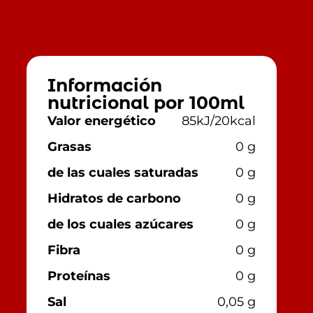
Información
nutricional por 100ml
Valor energético
85kJ/20kcal
Grasas
0 g
de las cuales saturadas
0 g
Hidratos de carbono
0 g
de los cuales azúcares
0 g
Fibra
0 g
Proteínas
0 g
Sal
0,05 g