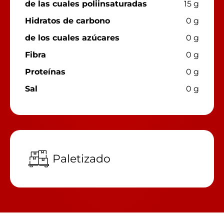
de las cuales poliinsaturadas
15 g
Hidratos de carbono
0 g
de los cuales azúcares
0 g
Fibra
0 g
Proteínas
0 g
Sal
0 g
Paletizado