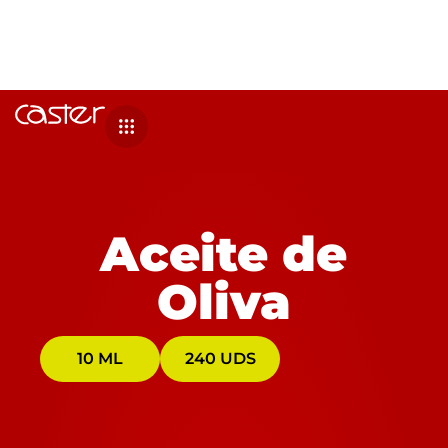
Aceite de
Oliva
10 ML
240 UDS